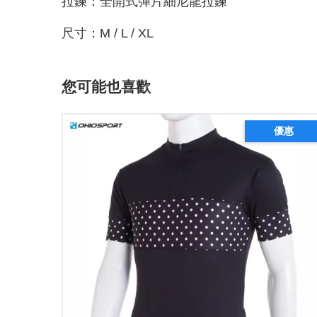
拉鍊：全開式彈片細尼龍拉鍊
尺寸：M / L / XL
您可能也喜歡
優惠