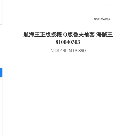
衣
航海王正版授權 Q版魯夫袖套 海賊王
810040303
NT$ 490
NT$ 390