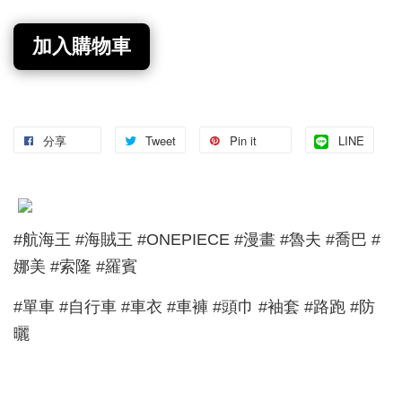
加入購物車
分享
Tweet
Pin it
LINE
#航海王 #海賊王 #ONEPIECE #漫畫 #魯夫 #喬巴 #
娜美 #索隆 #羅賓
#單車 #自行車 #車衣 #車褲 #頭巾 #袖套 #路跑 #防
曬