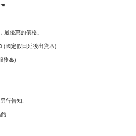
- ☚
，最優惠的價格。
00 (國定假日延後出貨♨)
服務♨)
會另行告知。
品館