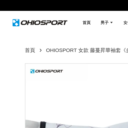
首頁
男子
›
首頁
OHIOSPORT 女款 藤蔓昇華袖套《多