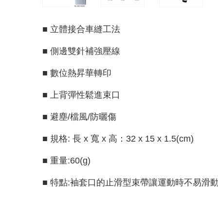
■ 立體接合車縫工法
■ 側邊雙針補強壓線
■ 數位熱昇華轉印
■ 上背彈性鬆進束口
■ 避塵/檔風/防曬傷
■ 規格: 長 x 寬 x 高：32 x 15 x 1.5(cm)
■ 重量:60(g)
■ 特點:袖套口的止滑型束帶讓運動時不易