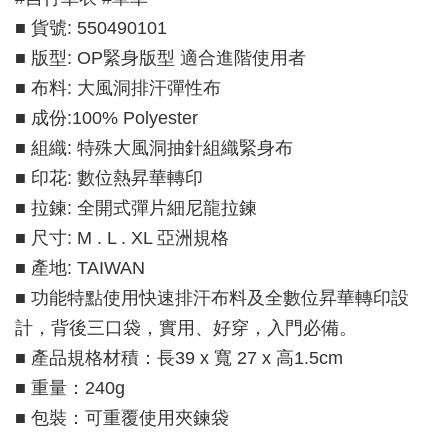
■ 貨號: 550490101
■ 版型: OP緊身版型 適合進階使用者
■ 布料: 大風洞排汗彈性布
■ 成份:100% Polyester
■ 組織: 特殊大風洞抽針組織緊身布
■ 印花: 數位熱昇華轉印
■ 拉鍊: 全開式彈片細尼龍拉鍊
■ 尺寸: M . L . XL 亞洲規格
■ 產地: TAIWAN
■ 功能特點使用快速排汗布料及全數位昇華轉印設
計，背後三口袋，實用、好穿，入門必備。
■ 產品規格材積：長39 x 寬 27 x 高1.5cm
■ 重量：240g
■ 包裝：可重覆使用夾鍊袋