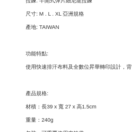
拉鍊: 半開式彈片細尼龍拉鍊
尺寸: M . L . XL 亞洲規格
產地: TAIWAN
功能特點:
使用快速排汗布料及全數位昇華轉印設計，背
產品規格:
材積：長39 x 寬 27 x 高1.5cm
重量：240g