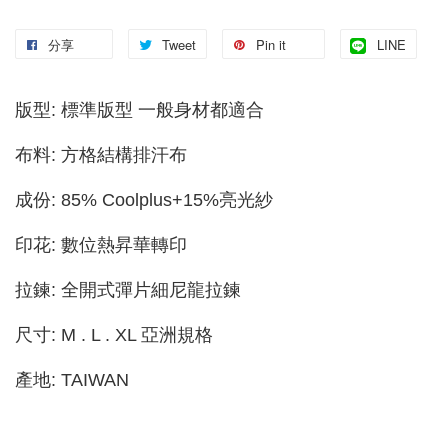
分享
Tweet
Pin it
LINE
版型: 標準版型 一般身材都適合
布料: 方格結構排汗布
成份: 85% Coolplus+15%亮光紗
印花: 數位熱昇華轉印
拉鍊: 全開式彈片細尼龍拉鍊
尺寸: M . L . XL 亞洲規格
產地: TAIWAN